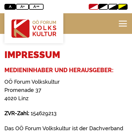
Zum
A
A+
A++
Inhalt
springen
IMPRESSUM
MEDIENINHABER UND HERAUSGEBER:
OÖ Forum Volkskultur
Promenade 37
4020 Linz
ZVR-Zahl:
154629213
Das OÖ Forum Volkskultur ist der Dachverband