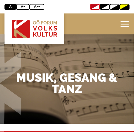
Zum
A
A+
A++
Inhalt
springen
MUSIK, GESANG &
TANZ