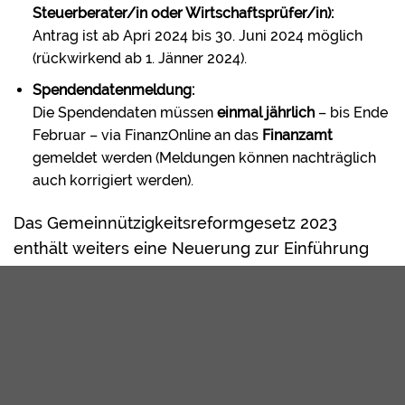
Steuerberater/in oder Wirtschaftsprüfer/in):
Antrag ist ab Apri 2024 bis 30. Juni 2024 möglich
(rückwirkend ab 1. Jänner 2024).
Spendendatenmeldung:
Die Spendendaten müssen
einmal jährlich
– bis Ende
Februar – via FinanzOnline an das
Finanzamt
gemeldet werden (Meldungen können nachträglich
auch korrigiert werden).
Das Gemeinnützigkeitsreformgesetz 2023
enthält weiters eine Neuerung zur Einführung
und Erhöhung von
einkommensteuerbefreiten
Freiwilligenpauschalen.
Jede gemeinnützige Einrichtung kann eine
pauschale Aufwandsentschädigung für
freiwillige Mitarbeitende ausbezahlen: