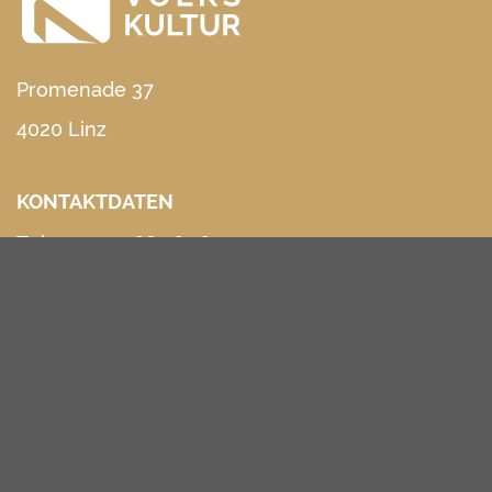
Promenade 37
4020 Linz
KONTAKTDATEN
Tel.:
+43 732 68 26 16 10
E-Mail:
office@ooe-volkskultur.at
PRESSE
LINKS
IMPRESSUM