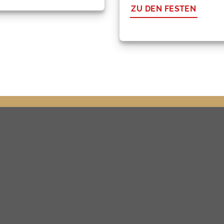
ZU DEN FESTEN
ATEN
PRESSE
2 68 26 16 10
LINKS
ice@ooe-volkskultur.at
IMPRESSUM
DATENSCHUTZ