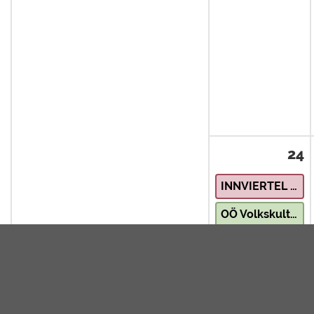
24
INNVIERTEL – Natur & Landschaft
OÖ Volkskultur erleben – Wie die Kelten