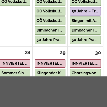
OÖ Volkskultur erleben – Auf die Instrumente, fertig, los!
OÖ Volkskultur erleben – Der Natur auf der Spur
OÖ Volkskultur erleben – Wie die Kelten
OÖ Volkskultur erleben – Musikalischer Nachmittag
50 Jahre – Tradition in Fahrt
OÖ Volkskultur erleben – Wie die Kelten
Singen mit Aussicht
Dimbacher Festspiele – Openair Theater am Marktplatz
Dimbacher Festspiele – Openair Theater am Marktplatz
50 Jahre Pramtaler Volkstanzgruppe
50 Jahre Pramtaler Volkstanzgruppe
28
29
30
INNVIERTEL – Natur & Landschaft
INNVIERTEL – Natur & Landschaft
INNVIERTEL – Natur & Landschaft
Sommer Sing Tage
Klingender Kirchturm
Chorsingwoche
OÖ Volkskultur erleben – Lange Nacht der Märchen
Dimbacher Festspiele – Openair Theater am Marktplatz
Dimbacher Festspiele – Openair Theater am Marktplatz
G’schichten aus’m Mühlviertel
30 Jahre Prangerschützen Lochen am See
30 Jahre Prangerschützen Lochen am See
Volksmusikabend am Sumerauerhof