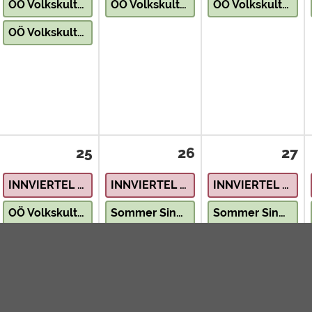
OÖ Volkskultur erleben – Wie die Kelten
OÖ Volkskultur erleben – Hinterglasmalen
OÖ Volkskultur erleben – Wie die Kelten
OÖ Volkskultur erleben – Theaterworkshop
25
26
27
INNVIERTEL – Natur & Landschaft
INNVIERTEL – Natur & Landschaft
INNVIERTEL – Natur & Landschaft
OÖ Volkskultur erleben – Wie die Kelten
Sommer Sing Tage
Sommer Sing Tage
Ein Gang durch das Jagdjahr – Jagdhornkonzert des Bezirkes Wesl
Sagenwanderung Rindbach Ebensee
OÖ Volkskultur erleben – Drucken wie früher
Wocha teil’n im Strudengau – Musikanten-Treff
OÖ Volkskultur erleben – Wie die Kelten