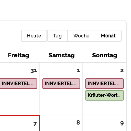
Heute
Tag
Woche
Monat
Freitag
Samstag
Sonntag
31
1
2
INNVIERTEL – Natur & Landschaft
INNVIERTEL – Natur & Landschaft
INNVIERTEL – Natur & Landschaft
Kräuter-Wort-Garten
8
9
7