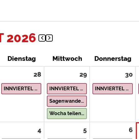
 2026
Dienstag
Mittwoch
Donnerstag
28
29
30
INNVIERTEL – Natur & Landschaft
INNVIERTEL – Natur & Landschaft
INNVIERTEL – Natur & Landschaft
Sagenwanderung Rindbach Ebensee
Wocha teilen im Strudengau – Musikanten-Treff
4
5
6