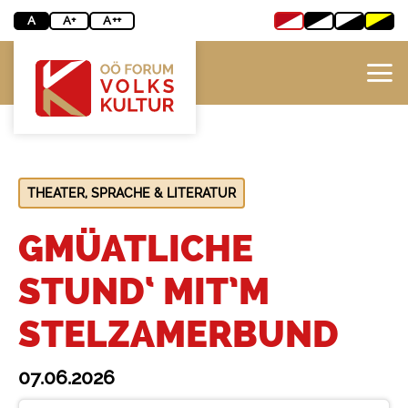
Zum
A
A+
A++
Inhalt
springen
THEATER, SPRACHE & LITERATUR
GMÜATLICHE
STUND‘ MIT’M
STELZAMERBUND
07.06.2026