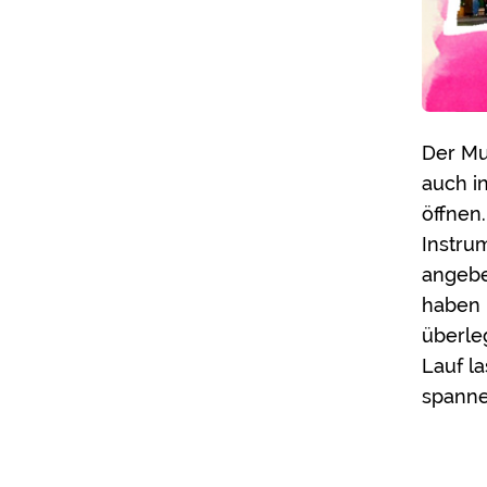
Der Mu
auch i
öffnen
Instru
angebe
haben 
überleg
Lauf l
spanne