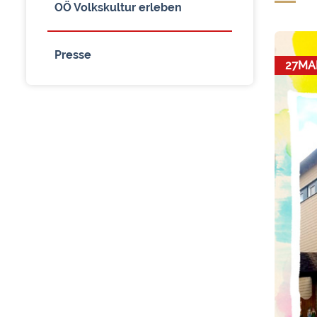
OÖ Volkskultur erleben
Presse
27
MA