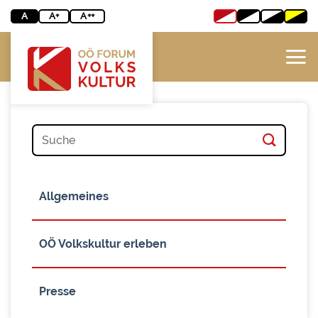
Zum
A
A+
A++
Inhalt
springen
Allgemeines
OÖ Volkskultur erleben
Presse